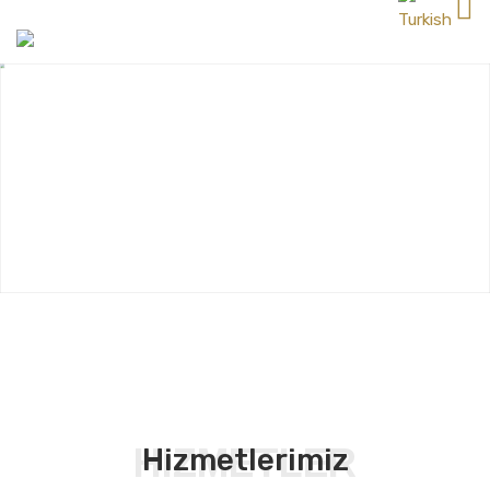
HIZMETLER
Hizmetlerimiz