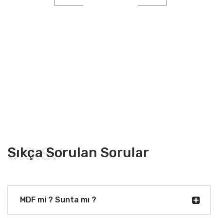
S.S.S.
Sıkça Sorulan Sorular
MDF mi ? Sunta mı ?