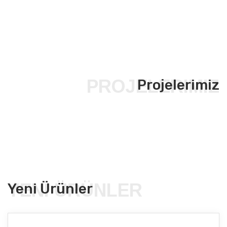
PROJELERIMIZ
Projelerimiz
YENI ÜRÜNLER
Yeni Ürünler