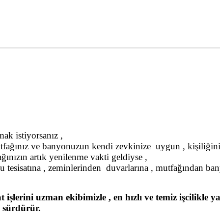
ak istiyorsanız ,
utfağınız ve banyonuzun kendi zevkinize uygun , kişiliğiniz
ınızın artık yenilenme vakti geldiyse ,
 su tesisatına , zeminlerinden duvarlarına , mutfağından ban
t işlerini uzman ekibimizle , en hızlı ve temiz işcilik
ı sürdürür.