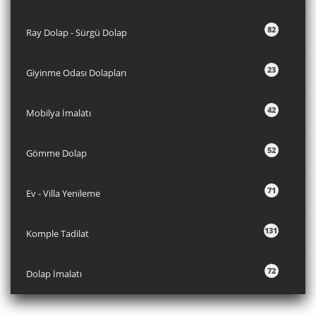
82
Ray Dolap - Sürgü Dolap
23
Giyinme Odası Dolapları
42
Mobilya İmalatı
52
Gömme Dolap
71
Ev - Villa Yenileme
131
Komple Tadilat
72
Dolap İmalatı