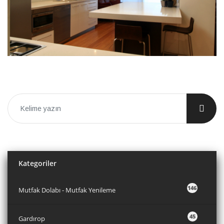
Kategoriler
146
Mutfak Dolabı - Mutfak Yenileme
45
Gardırop