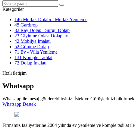
Kategoriler
146
Mutfak Dolabı - Mutfak Yenileme
45
Gardırop
82
Ray Dolap - Sürgü Dolap
23
Giyinme Odası Dolapları
42
Mobilya İmalatı
52
Gömme Dolap
71
Ev - Villa Yenileme
131
Komple Tadilat
72
Dolap İmalatı
Hızlı iletişim
Whatsapp
Whatsapp ile mesaj gönderebilirsiniz. İstek ve Görüşlerinizi bildirmek 
Whatsapp Destek
Firmamız faaliyetlerine 2004 yılında ev yenileme ve komple tadilat ile