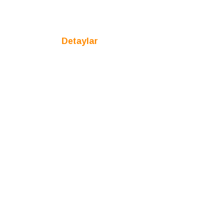
İmalatı
Detaylar
Ürün
Ana Sayfa
Detaylar
Kodu:
0
Kategoriler
:
Gardırop
610
Kişi
Görüntüledi
SIPARIŞ
VE
TEKLIF
VER