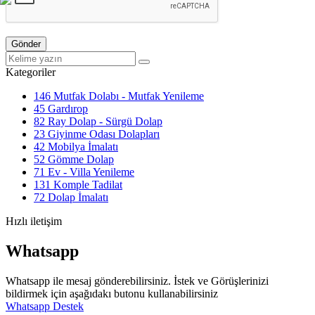
Gönder
Kategoriler
146
Mutfak Dolabı - Mutfak Yenileme
45
Gardırop
82
Ray Dolap - Sürgü Dolap
23
Giyinme Odası Dolapları
42
Mobilya İmalatı
52
Gömme Dolap
71
Ev - Villa Yenileme
131
Komple Tadilat
72
Dolap İmalatı
Hızlı iletişim
Whatsapp
Whatsapp ile mesaj gönderebilirsiniz. İstek ve Görüşlerinizi
bildirmek için aşağıdakı butonu kullanabilirsiniz
Whatsapp Destek