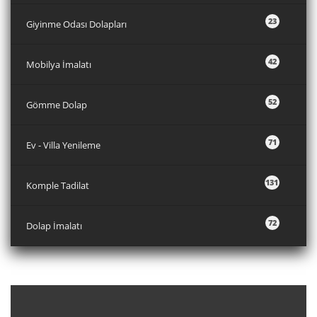
23
Giyinme Odası Dolapları
42
Mobilya İmalatı
52
Gömme Dolap
71
Ev - Villa Yenileme
131
Komple Tadilat
72
Dolap İmalatı