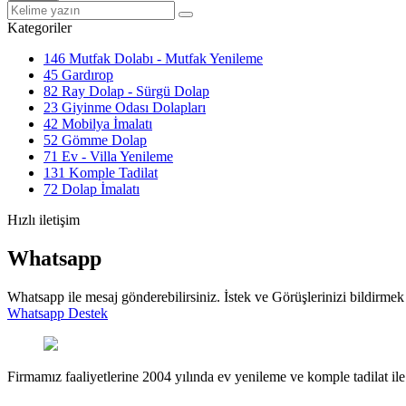
Kategoriler
146
Mutfak Dolabı - Mutfak Yenileme
45
Gardırop
82
Ray Dolap - Sürgü Dolap
23
Giyinme Odası Dolapları
42
Mobilya İmalatı
52
Gömme Dolap
71
Ev - Villa Yenileme
131
Komple Tadilat
72
Dolap İmalatı
Hızlı iletişim
Whatsapp
Whatsapp ile mesaj gönderebilirsiniz. İstek ve Görüşlerinizi bildirmek 
Whatsapp Destek
Firmamız faaliyetlerine 2004 yılında ev yenileme ve komple tadilat ile