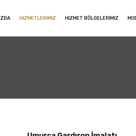
IZDA
HIZMETLERIMIZ
HIZMET BÖLGELERIMIZ
MO
Umurca Gardırop İmalatı