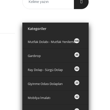
Kategoriler
146
Mutfak Dolabı - Mutfak Yenileme
45
Gardırop
82
Ray Dolap - Sürgü Dolap
23
Giyinme Odası Dolapları
42
Mobilya İmalatı