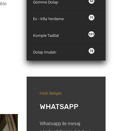
52
Gömme Dolap
ikle
71
Ev - Villa Yenileme
131
Komple Tadilat
72
Dolap İmalatı
Hızlı iletişim
WHATSAPP
Whatsapp ile mesaj