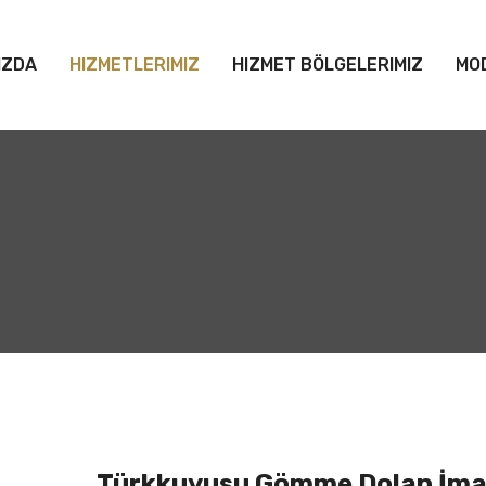
IZDA
HIZMETLERIMIZ
HIZMET BÖLGELERIMIZ
MO
Türkkuyusu Gömme Dolap İma