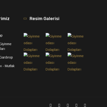
rimiz
Resim Galerisi
ap
 Giyinme
ları
 Gardırop
ı - Mutfak