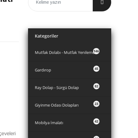
Kategoriler
146
Mutfak Dolabı - Mutfak Yenileme
45
Gardırop
82
Ray Dolap - Sürgü Dolap
23
Giyinme Odası Dolapları
42
Mobilya İmalatı
çeveleri