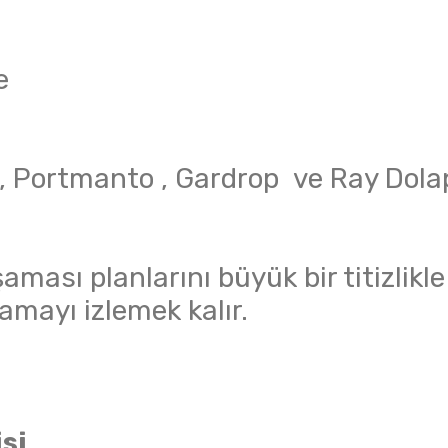
e
 , Portmanto , Gardrop ve Ray Dol
ması planlarını büyük bir titizlikle
amayı izlemek kalır.
si