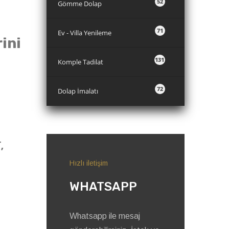
52
Gömme Dolap
71
Ev - Villa Yenileme
rini
131
Komple Tadilat
72
Dolap İmalatı
,
Hızlı iletişim
WHATSAPP
Whatsapp ile mesaj