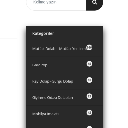
Kategoriler
146
Mutfak Dolabı - Mutfak Yenileme
45
Gardırop
82
Ray Dolap - Sürgü Dolap
23
Giyinme Odası Dolapları
42
Mobilya İmalatı