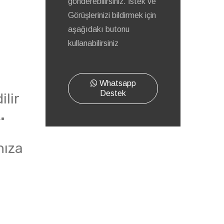
gönderebilirsiniz. İstek ve
Görüşlerinizi bildirmek için
aşağıdakı butonu
kullanabilirsiniz
Whatsapp
Destek
ilir
.
nıza