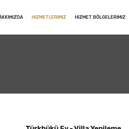
AKKIMIZDA
HIZMETLERIMIZ
HIZMET BÖLGELERIMIZ
Türkbükü Ev - Villa Yenileme