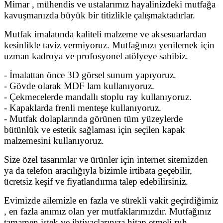
Mimar , mühendis ve ustalarımız hayalinizdeki mutfağa
kavuşmanızda büyük bir titizlikle çalışmaktadırlar.
Mutfak imalatında kaliteli malzeme ve aksesuarlardan
kesinlikle taviz vermiyoruz. Mutfağınızı yenilemek için
uzman kadroya ve profosyonel atölyeye sahibiz.
- İmalattan önce 3D görsel sunum yapıyoruz.
- Gövde olarak MDF lam kullanıyoruz.
- Çekmecelerde mandallı stoplu ray kullanıyoruz.
- Kapaklarda frenli menteşe kullanıyoruz.
- Mutfak dolaplarında görünen tüm yüzeylerde
bütünlük ve estetik sağlaması için seçilen kapak
malzemesini kullanıyoruz.
Size özel tasarımlar ve ürünler için internet sitemizden
ya da telefon aracılığıyla bizimle irtibata geçebilir,
ücretsiz keşif ve fiyatlandırma talep edebilirsiniz.
Evimizde ailemizle en fazla ve sürekli vakit geçirdiğimiz
, en fazla anımız olan yer mutfaklarımızdır. Mutfağınız
tamamen istek ve ihtiyaçlarınıza hitap etmeli,ruh