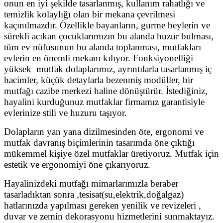
onun en iyi şekilde tasarlanmış, kullanım rahatlığı ve
temizlik kolaylığı olan bir mekana çevrilmesi
kaçınılmazdır. Özellikle bayanların, gurme beylerin ve
sürekli acıkan çocuklarımızın bu alanda huzur bulması,
tüm ev nüfusunun bu alanda toplanması, mutfakları
evlerin en önemli mekanı kılıyor. Fonksiyonelliği
yüksek mutfak dolaplarımız, ayrıntılarla tasarlanmış iç
hacimler, küçük detaylarla bezenmiş modüller, bir
mutfağı cazibe merkezi haline dönüştürür. İstediğiniz,
hayalini kurduğunuz mutfaklar firmamız garantisiyle
evlerinize stili ve huzuru taşıyor.
Dolapların yan yana dizilmesinden öte, ergonomi ve
mutfak davranış biçimlerinin tasarımda öne çıktığı
mükemmel kişiye özel mutfaklar üretiyoruz. Mutfak için
estetik ve ergonomiyi öne çıkarıyoruz.
Hayalinizdeki mutfağı mimarlarımızla beraber
tasarladıktan sonra ,tesisat(su,elektrik,doğalgaz)
hatlarınızda yapılması gereken yenilik ve revizeleri ,
duvar ve zemin dekorasyonu hizmetlerini sunmaktayız.