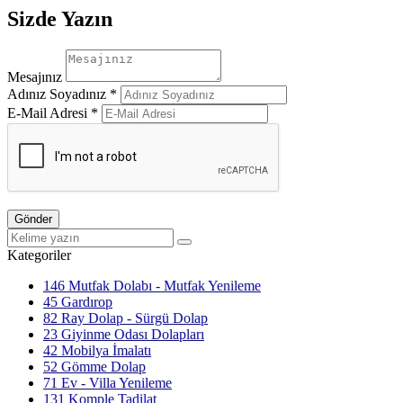
Sizde Yazın
Mesajınız
Adınız Soyadınız *
E-Mail Adresi *
Gönder
Kategoriler
146
Mutfak Dolabı - Mutfak Yenileme
45
Gardırop
82
Ray Dolap - Sürgü Dolap
23
Giyinme Odası Dolapları
42
Mobilya İmalatı
52
Gömme Dolap
71
Ev - Villa Yenileme
131
Komple Tadilat