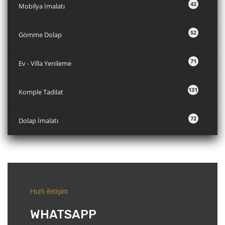
42
Mobilya İmalatı
52
Gömme Dolap
71
Ev - Villa Yenileme
131
Komple Tadilat
72
Dolap İmalatı
Hızlı iletişim
WHATSAPP