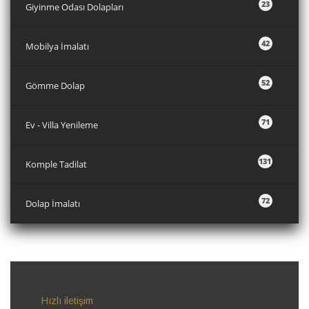
23
Giyinme Odası Dolapları
42
Mobilya İmalatı
52
Gömme Dolap
71
Ev - Villa Yenileme
131
Komple Tadilat
72
Dolap İmalatı
Hızlı iletişim