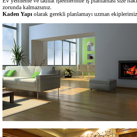
Ev yenileme ve tadilat işlemlerinde iş planlaması size nak
zorunda kalmazsınız.
Kaden Yapı
olarak gerekli planlamayı uzman ekiplerimi