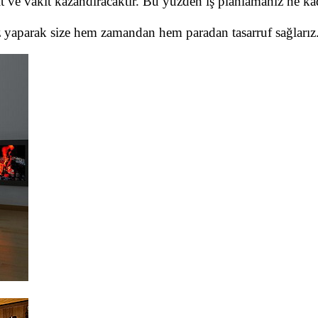
it ve vakit kazandıracaktır. Bu yüzden iş planlamanız ne kad
z yaparak size hem zamandan hem paradan tasarruf sağlarız