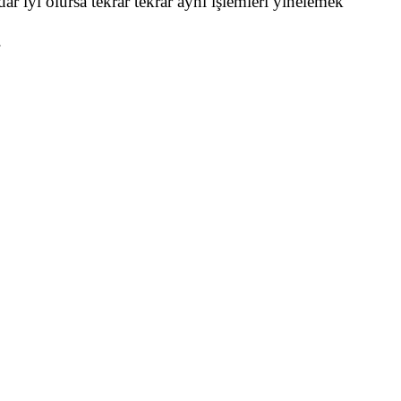
ar iyi olursa tekrar tekrar aynı işlemleri yinelemek
.