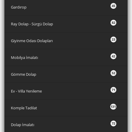
45
Gardırop
82
Ray Dolap - Sürgü Dolap
23
Giyinme Odası Dolapları
42
Mobilya İmalatı
52
Gömme Dolap
71
Ev - Villa Yenileme
131
Komple Tadilat
72
Dolap İmalatı