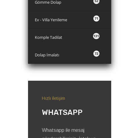
52
Gömme Dolap
71
Ev - Villa Yenileme
131
Komple Tadilat
72
Dolap İmalatı
Hızlı iletişim
WHATSAPP
Whatsapp ile mesaj