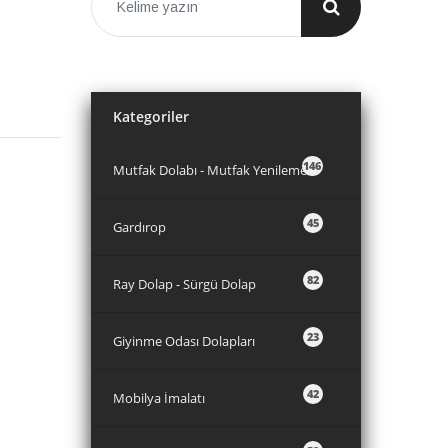
Kategoriler
146
Mutfak Dolabı - Mutfak Yenileme
45
Gardırop
82
Ray Dolap - Sürgü Dolap
23
Giyinme Odası Dolapları
42
Mobilya İmalatı