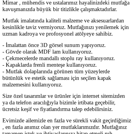
Mimar , mühendis ve ustalarımız hayalinizdeki mutfağa
kavuşmanızda büyük bir titizlikle çalışmaktadırlar.
Mutfak imalatında kaliteli malzeme ve aksesuarlardan
kesinlikle taviz vermiyoruz. Mutfağınızı yenilemek için
uzman kadroya ve profosyonel atölyeye sahibiz.
- İmalattan önce 3D görsel sunum yapıyoruz.
- Gövde olarak MDF lam kullanıyoruz.
- Çekmecelerde mandallı stoplu ray kullanıyoruz.
- Kapaklarda frenli menteşe kullanıyoruz.
- Mutfak dolaplarında görünen tüm yüzeylerde
bütünlük ve estetik sağlaması için seçilen kapak
malzemesini kullanıyoruz.
Size özel tasarımlar ve ürünler için internet sitemizden
ya da telefon aracılığıyla bizimle irtibata geçebilir,
ücretsiz keşif ve fiyatlandırma talep edebilirsiniz.
Evimizde ailemizle en fazla ve sürekli vakit geçirdiğimiz
, en fazla anımız olan yer mutfaklarımızdır. Mutfağınız
tamamen istek ve ihtiyaçlarınıza hitap etmeli,ruh