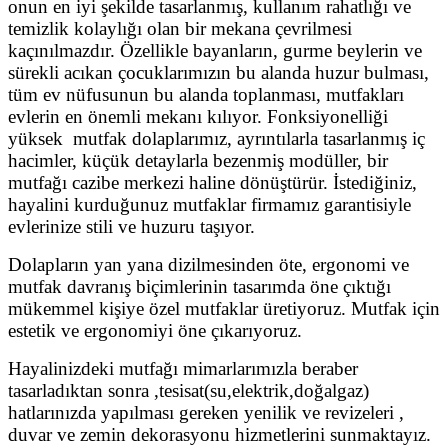
onun en iyi şekilde tasarlanmış, kullanım rahatlığı ve
temizlik kolaylığı olan bir mekana çevrilmesi
kaçınılmazdır. Özellikle bayanların, gurme beylerin ve
sürekli acıkan çocuklarımızın bu alanda huzur bulması,
tüm ev nüfusunun bu alanda toplanması, mutfakları
evlerin en önemli mekanı kılıyor. Fonksiyonelliği
yüksek mutfak dolaplarımız, ayrıntılarla tasarlanmış iç
hacimler, küçük detaylarla bezenmiş modüller, bir
mutfağı cazibe merkezi haline dönüştürür. İstediğiniz,
hayalini kurduğunuz mutfaklar firmamız garantisiyle
evlerinize stili ve huzuru taşıyor.
Dolapların yan yana dizilmesinden öte, ergonomi ve
mutfak davranış biçimlerinin tasarımda öne çıktığı
mükemmel kişiye özel mutfaklar üretiyoruz. Mutfak için
estetik ve ergonomiyi öne çıkarıyoruz.
Hayalinizdeki mutfağı mimarlarımızla beraber
tasarladıktan sonra ,tesisat(su,elektrik,doğalgaz)
hatlarınızda yapılması gereken yenilik ve revizeleri ,
duvar ve zemin dekorasyonu hizmetlerini sunmaktayız.