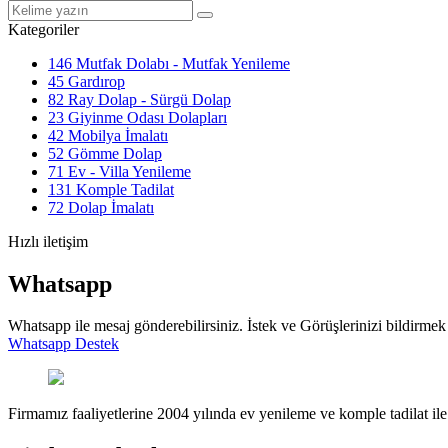
Kategoriler
146
Mutfak Dolabı - Mutfak Yenileme
45
Gardırop
82
Ray Dolap - Sürgü Dolap
23
Giyinme Odası Dolapları
42
Mobilya İmalatı
52
Gömme Dolap
71
Ev - Villa Yenileme
131
Komple Tadilat
72
Dolap İmalatı
Hızlı iletişim
Whatsapp
Whatsapp ile mesaj gönderebilirsiniz. İstek ve Görüşlerinizi bildirmek 
Whatsapp Destek
Firmamız faaliyetlerine 2004 yılında ev yenileme ve komple tadilat ile