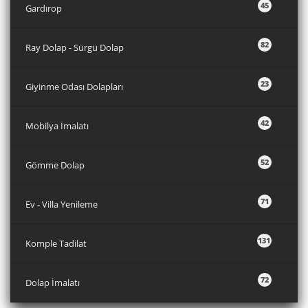
45
Gardırop
82
Ray Dolap - Sürgü Dolap
23
Giyinme Odası Dolapları
42
Mobilya İmalatı
52
Gömme Dolap
71
Ev - Villa Yenileme
131
Komple Tadilat
72
Dolap İmalatı