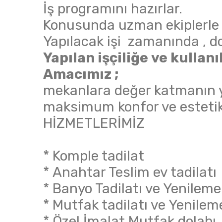
İş programını hazırlar.
Konusunda uzman ekiplerle ça
Yapılacak işi zamanında , doğ
Yapılan işçiliğe ve kulla
Amacımız ;
mekanlara değer katmanın y
maksimum konfor ve estetik
HİZMETLERİMİZ
* Komple tadilat
* Anahtar Teslim ev tadilatı
* Banyo Tadilatı ve Yenileme
* Mutfak tadilatı ve Yenilem
* Özel İmalat Mutfak dolabı