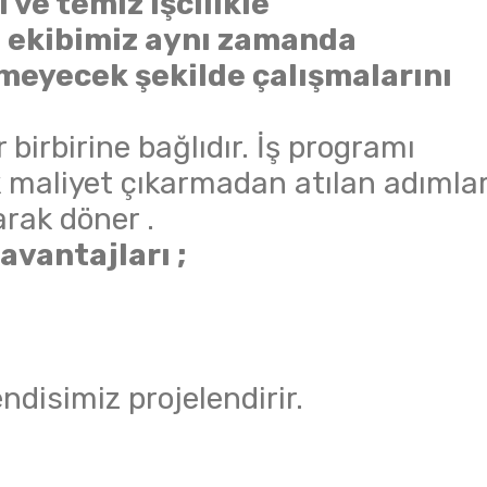
 ve temiz işcilikle
 ekibimiz aynı zamanda
meyecek şekilde çalışmalarını
r birbirine bağlıdır. İş programı
 maliyet çıkarmadan atılan adımlar
arak döner .
avantajları ;
disimiz projelendirir.