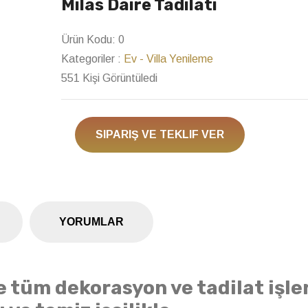
Milas Daire Tadilatı
Next
Ürün Kodu:
0
Kategoriler :
Ev - Villa Yenileme
551 Kişi Görüntüledi
SIPARIŞ VE TEKLIF VER
YORUMLAR
ye tüm dekorasyon ve tadilat işle