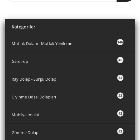
Kategoriler
146
Mutfak Dolabı - Mutfak Yenileme
45
Gardırop
82
Ray Dolap - Sürgü Dolap
23
Giyinme Odası Dolapları
42
Mobilya İmalatı
52
Gömme Dolap