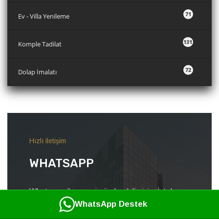
71
Ev - Villa Yenileme
131
Komple Tadilat
72
Dolap İmalatı
Hızlı iletişim
WHATSAPP
Whatsapp ile mesaj gönderebilirsiniz. İstek ve
WhatsApp Destek
Görüşlerinizi bildirmek için aşağıdakı butonu
kullanabilirsiniz