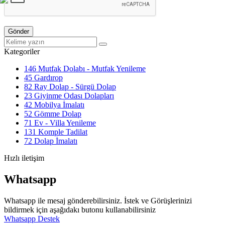
Gönder
Kategoriler
146
Mutfak Dolabı - Mutfak Yenileme
45
Gardırop
82
Ray Dolap - Sürgü Dolap
23
Giyinme Odası Dolapları
42
Mobilya İmalatı
52
Gömme Dolap
71
Ev - Villa Yenileme
131
Komple Tadilat
72
Dolap İmalatı
Hızlı iletişim
Whatsapp
Whatsapp ile mesaj gönderebilirsiniz. İstek ve Görüşlerinizi
bildirmek için aşağıdakı butonu kullanabilirsiniz
Whatsapp Destek