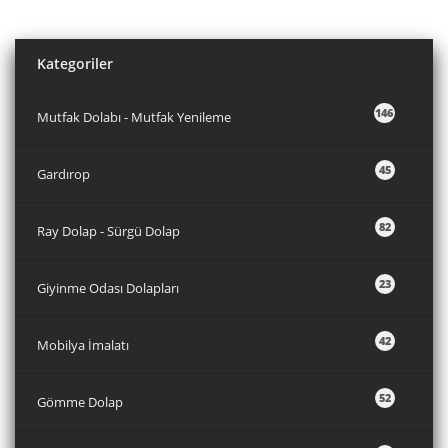
Kategoriler
146
Mutfak Dolabı - Mutfak Yenileme
45
Gardırop
82
Ray Dolap - Sürgü Dolap
23
Giyinme Odası Dolapları
42
Mobilya İmalatı
52
Gömme Dolap