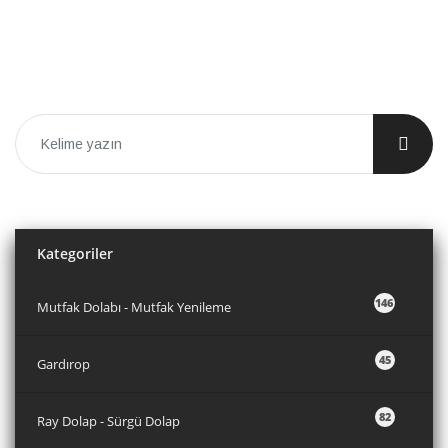
Kategoriler
146
Mutfak Dolabı - Mutfak Yenileme
45
Gardırop
82
Ray Dolap - Sürgü Dolap