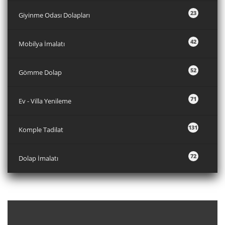
23
Giyinme Odası Dolapları
42
Mobilya İmalatı
52
Gömme Dolap
71
Ev - Villa Yenileme
131
Komple Tadilat
72
Dolap İmalatı