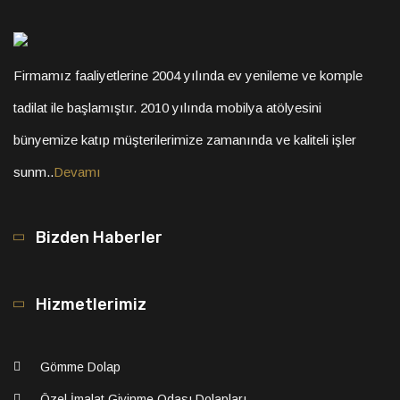
Firmamız faaliyetlerine 2004 yılında ev yenileme ve komple
tadilat ile başlamıştır. 2010 yılında mobilya atölyesini
bünyemize katıp müşterilerimize zamanında ve kaliteli işler
sunm..
Devamı
Bizden Haberler
Hizmetlerimiz
Gömme Dolap
Özel İmalat Giyinme Odası Dolapları