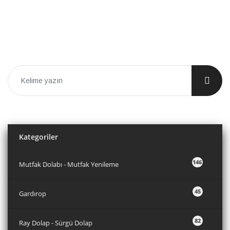
Kategoriler
146
Mutfak Dolabı - Mutfak Yenileme
45
Gardırop
82
Ray Dolap - Sürgü Dolap