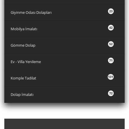
23
Giyinme Odası Dolapları
42
Mobilya İmalatı
52
Gömme Dolap
71
Ev - Villa Yenileme
131
Komple Tadilat
72
Dolap İmalatı