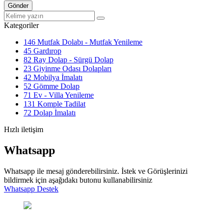
Gönder
Kategoriler
146
Mutfak Dolabı - Mutfak Yenileme
45
Gardırop
82
Ray Dolap - Sürgü Dolap
23
Giyinme Odası Dolapları
42
Mobilya İmalatı
52
Gömme Dolap
71
Ev - Villa Yenileme
131
Komple Tadilat
72
Dolap İmalatı
Hızlı iletişim
Whatsapp
Whatsapp ile mesaj gönderebilirsiniz. İstek ve Görüşlerinizi
bildirmek için aşağıdakı butonu kullanabilirsiniz
Whatsapp Destek