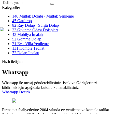
Kategoriler
146
Mutfak Dolabı - Mutfak Yenileme
45
Gardırop
82
Ray Dolap - Sürgü Dolap
23
Giyinme Odası Dolapları
42
Mobilya İmalatı
52
Gömme Dolap
71
Ev - Villa Yenileme
131
Komple Tadilat
72
Dolap İmalatı
Hızlı iletişim
Whatsapp
Whatsapp ile mesaj gönderebilirsiniz. İstek ve Görüşlerinizi
bildirmek için aşağıdakı butonu kullanabilirsiniz
Whatsapp Destek
Firmamız faaliyetlerine 2004 yılında ev yenileme ve komple tadilat