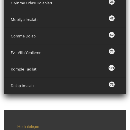
23
Giyinme Odası Dolapları
42
Mobilya İmalatı
52
Gömme Dolap
71
Ev - Villa Yenileme
131
Komple Tadilat
72
Dolap İmalatı
Hızlı iletişim