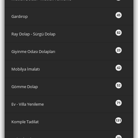
45
Gardırop
82
Ray Dolap - Sürgü Dolap
23
Giyinme Odası Dolapları
42
Mobilya İmalatı
52
Gömme Dolap
71
Ev - Villa Yenileme
131
Komple Tadilat
72