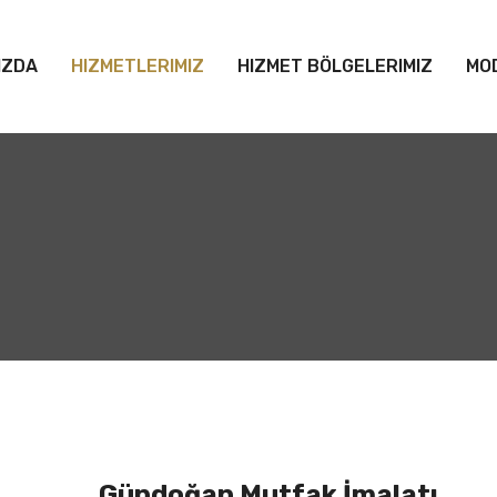
IZDA
HIZMETLERIMIZ
HIZMET BÖLGELERIMIZ
MO
Gündoğan Mutfak İmalatı