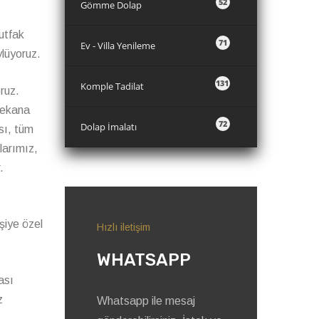
52
Gömme Dolap
utfak
71
Ev - Villa Yenileme
lüyoruz.
131
Komple Tadilat
ruz.
 mekana
72
Dolap İmalatı
sı, tüm
larımız,
.
şiye özel
Hızlı iletişim
WHATSAPP
ası
z
Whatsapp ile mesaj