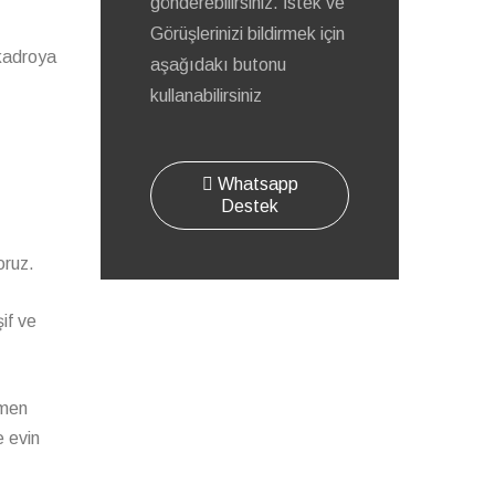
gönderebilirsiniz. İstek ve
Görüşlerinizi bildirmek için
 kadroya
aşağıdakı butonu
kullanabilirsiniz
Whatsapp
Destek
oruz.
şif ve
amen
e evin