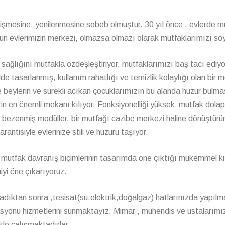
ğişmesine, yenilenmesine sebeb olmuştur. 30 yıl önce , evlerde m
n evlerimizin merkezi, olmazsa olmazı olarak mutfaklarımızı söy
sağlığını mutfakla özdeşleştiriyor, mutfaklarımızı baş tacı ediyo
lde tasarlanmış, kullanım rahatlığı ve temizlik kolaylığı olan bir
e beylerin ve sürekli acıkan çocuklarımızın bu alanda huzur bulma
in en önemli mekanı kılıyor. Fonksiyonelliği yüksek mutfak dolap
la bezenmiş modüller, bir mutfağı cazibe merkezi haline dönüştürür
antisiyle evlerinize stili ve huzuru taşıyor.
 mutfak davranış biçimlerinin tasarımda öne çıktığı mükemmel ki
iyi öne çıkarıyoruz.
adıktan sonra ,tesisat(su,elektrik,doğalgaz) hatlarınızda yapılm
rasyonu hizmetlerini sunmaktayız. Mimar , mühendis ve ustalarımı
kle çalışmaktadırlar.