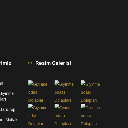
rimiz
Resim Galerisi
ap
 Giyinme
ları
 Gardırop
ı - Mutfak