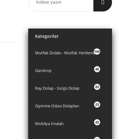
Kategoriler
146
Mutfak Dolabı - Mutfak Yenileme
45
Gardırop
82
Ray Dolap - Sürgü Dolap
23
Giyinme Odası Dolapları
42
Mobilya İmalatı