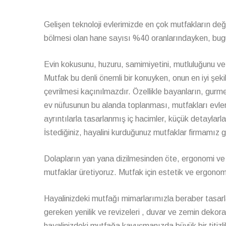
Gelişen teknoloji evlerimizde en çok mutfakların de
bölmesi olan hane sayısı %40 oranlarındayken, bugü
Evin kokusunu, huzuru, samimiyetini, mutluluğunu ve 
Mutfak bu denli önemli bir konuyken, onun en iyi şeki
çevrilmesi kaçınılmazdır. Özellikle bayanların, gurm
ev nüfusunun bu alanda toplanması, mutfakları evler
ayrıntılarla tasarlanmış iç hacimler, küçük detaylar
İstediğiniz, hayalini kurduğunuz mutfaklar firmamız gar
Dolapların yan yana dizilmesinden öte, ergonomi ve
mutfaklar üretiyoruz. Mutfak için estetik ve ergonom
Hayalinizdeki mutfağı mimarlarımızla beraber tasarl
gereken yenilik ve revizeleri , duvar ve zemin deko
hayalinizdeki mutfağa kavuşmanızda büyük bir titizli