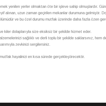
ek yenilen yerler olmaktan öte bir işleve sahip olmuşlardır. Gü
keyif alınan, uzun zaman geçirilen mekanlar durumuna gelmiştir. Dol
lümüdür ve bu özel durumu mutfak üzerinde daha fazla özen gerek
 ve kiler dolaplarıyla size eksiksiz bir şekilde hizmet eder.
zemelerinizi sağlıklı ve derli toplu bir şekilde saklarsınız, hem d
rımıyla zevkinizi sergilersiniz.
utfak hayalinizi en kısa sürede gerçekleştirecektir.