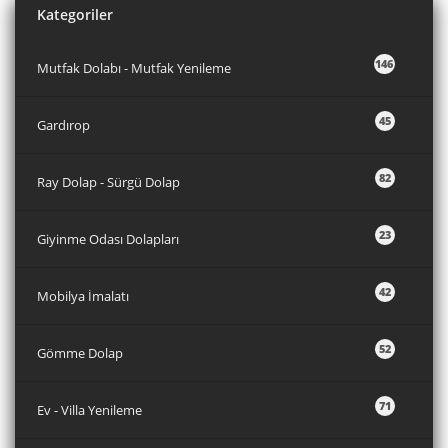
Kategoriler
146
Mutfak Dolabı - Mutfak Yenileme
45
Gardırop
82
Ray Dolap - Sürgü Dolap
23
Giyinme Odası Dolapları
42
Mobilya İmalatı
52
Gömme Dolap
71
Ev - Villa Yenileme