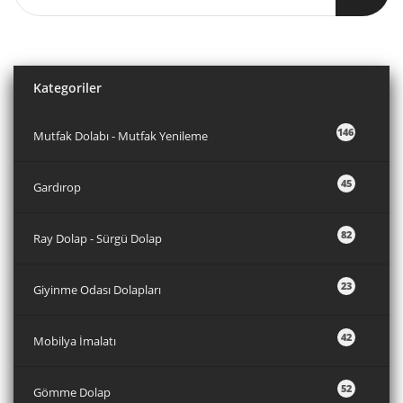
Kategoriler
146
Mutfak Dolabı - Mutfak Yenileme
45
Gardırop
82
Ray Dolap - Sürgü Dolap
23
Giyinme Odası Dolapları
42
Mobilya İmalatı
52
Gömme Dolap