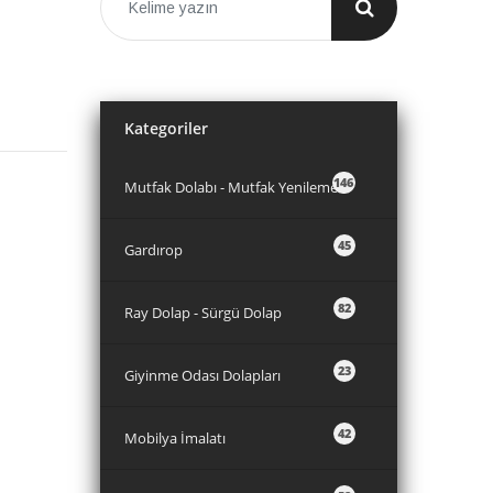
Kategoriler
146
Mutfak Dolabı - Mutfak Yenileme
45
Gardırop
82
Ray Dolap - Sürgü Dolap
23
Giyinme Odası Dolapları
42
Mobilya İmalatı