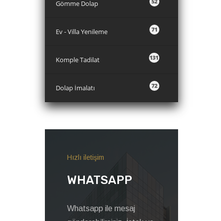
52
Gömme Dolap
71
Ev - Villa Yenileme
131
Komple Tadilat
72
Dolap İmalatı
Hızlı iletişim
WHATSAPP
Whatsapp ile mesaj