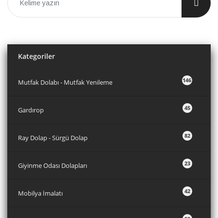
Kategoriler
146
Mutfak Dolabı - Mutfak Yenileme
45
Gardırop
82
Ray Dolap - Sürgü Dolap
23
Giyinme Odası Dolapları
42
Mobilya İmalatı