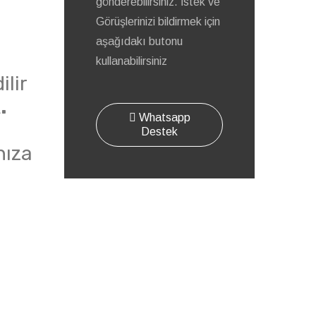
gönderebilirsiniz. İstek ve
Görüşlerinizi bildirmek için
aşağıdakı butonu
kullanabilirsiniz
ilir
.
Whatsapp
Destek
nıza