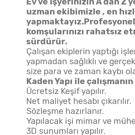
Ev ve işyerinizin A dan Z 
uzman ekibimizle , en hızlı
yapmaktayız.Profesyonel
komşularınızı rahatsız et
sürdürür.
Çalışan ekiplerin yaptığı işle
yapmadan sağlıklı ve gerçek
size para ve zaman kaybı ol
Kaden Yapı ile çalışmanın 
Ücretsiz Keşif yapılır.
Net maliyet hesabı çıkarılır.
Sözleşme hazırlanır.
Yapılacak işi mimar ve mühen
3D sunumları yapılır.