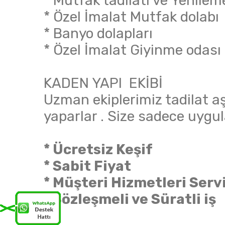
* Mutfak tadilatı ve Yenilem
* Özel İmalat Mutfak dolabı
* Banyo dolapları
* Özel İmalat Giyinme odası
KADEN YAPI EKİBİ
Uzman ekiplerimiz tadilat aşa
yaparlar . Size sadece uygul
* Ücretsiz Keşif
* Sabit Fiyat
* Müşteri Hizmetleri Servi
* Sözleşmeli ve Süratli iş