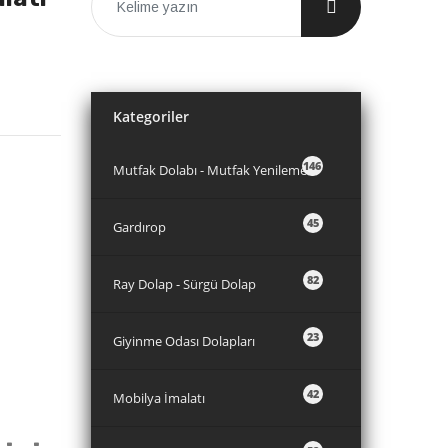
Kategoriler
146
Mutfak Dolabı - Mutfak Yenileme
45
Gardırop
82
Ray Dolap - Sürgü Dolap
23
Giyinme Odası Dolapları
42
Mobilya İmalatı