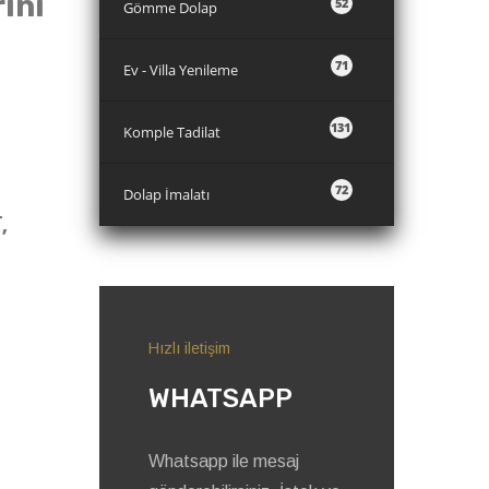
rini
52
Gömme Dolap
71
Ev - Villa Yenileme
131
Komple Tadilat
72
Dolap İmalatı
,
Hızlı iletişim
WHATSAPP
Whatsapp ile mesaj