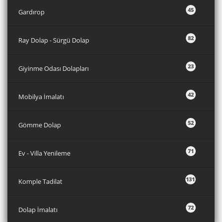
45
Gardırop
82
Ray Dolap - Sürgü Dolap
23
Giyinme Odası Dolapları
42
Mobilya İmalatı
52
Gömme Dolap
71
Ev - Villa Yenileme
131
Komple Tadilat
72
Dolap İmalatı