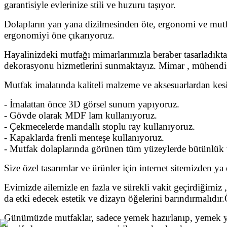
garantisiyle evlerinize stili ve huzuru taşıyor.
Dolapların yan yana dizilmesinden öte, ergonomi ve mutfa
ergonomiyi öne çıkarıyoruz.
Hayalinizdeki mutfağı mimarlarımızla beraber tasarladıktan
dekorasyonu hizmetlerini sunmaktayız. Mimar , mühendis v
Mutfak imalatında kaliteli malzeme ve aksesuarlardan kes
- İmalattan önce 3D görsel sunum yapıyoruz.
- Gövde olarak MDF lam kullanıyoruz.
- Çekmecelerde mandallı stoplu ray kullanıyoruz.
- Kapaklarda frenli menteşe kullanıyoruz.
- Mutfak dolaplarında görünen tüm yüzeylerde bütünlük ve
Size özel tasarımlar ve ürünler için internet sitemizden ya d
Evimizde ailemizle en fazla ve sürekli vakit geçirdiğimiz 
da etki edecek estetik ve dizayn öğelerini barındırmalıdır.
Günümüzde mutfaklar, sadece yemek hazırlanıp, yemek yeni