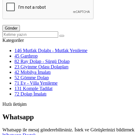
Gönder
Kategoriler
146
Mutfak Dolabı - Mutfak Yenileme
45
Gardırop
82
Ray Dolap - Sürgü Dolap
23
Giyinme Odası Dolapları
42
Mobilya İmalatı
52
Gömme Dolap
71
Ev - Villa Yenileme
131
Komple Tadilat
72
Dolap İmalatı
Hızlı iletişim
Whatsapp
Whatsapp ile mesaj gönderebilirsiniz. İstek ve Görüşlerinizi bildirmek 