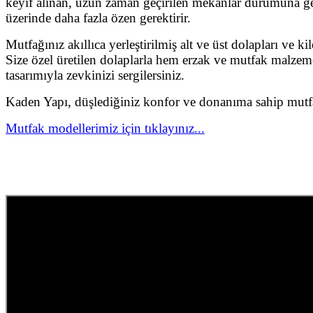
keyif alınan, uzun zaman geçirilen mekanlar durumuna g
üzerinde daha fazla özen gerektirir.
Mutfağınız akıllıca yerleştirilmiş alt ve üst dolapları ve ki
Size özel üretilen dolaplarla hem erzak ve mutfak malzemel
tasarımıyla zevkinizi sergilersiniz.
Kaden Yapı, düşlediğiniz konfor ve donanıma sahip mutfak 
Mutfak modellerimiz için tıklayınız...