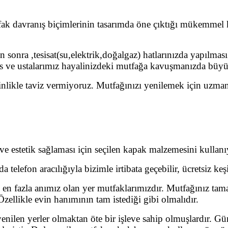
k davranış biçimlerinin tasarımda öne çıktığı mükemmel ki
 sonra ,tesisat(su,elektrik,doğalgaz) hatlarınızda yapılması
e ustalarımız hayalinizdeki mutfağa kavuşmanızda büyük bi
inlikle taviz vermiyoruz. Mutfağınızı yenilemek için uzma
 estetik sağlaması için seçilen kapak malzemesini kullanı
a telefon aracılığıyla bizimle irtibata geçebilir, ücretsiz keş
, en fazla anımız olan yer mutfaklarımızdır. Mutfağınız tama
Özellikle evin hanımının tam istediği gibi olmalıdır.
len yerler olmaktan öte bir işleve sahip olmuşlardır. Gün