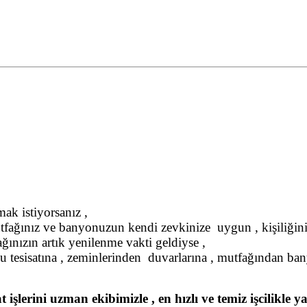
ak istiyorsanız ,
utfağınız ve banyonuzun kendi zevkinize uygun , kişiliğiniz
ınızın artık yenilenme vakti geldiyse ,
 su tesisatına , zeminlerinden duvarlarına , mutfağından ban
t işlerini uzman ekibimizle , en hızlı ve temiz işcilik