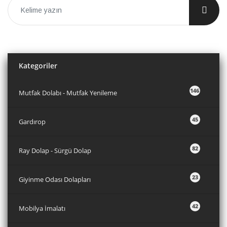
Kategoriler
146
Mutfak Dolabı - Mutfak Yenileme
45
Gardırop
82
Ray Dolap - Sürgü Dolap
23
Giyinme Odası Dolapları
42
Mobilya İmalatı