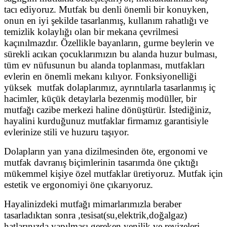
tacı ediyoruz. Mutfak bu denli önemli bir konuyken,
onun en iyi şekilde tasarlanmış, kullanım rahatlığı ve
temizlik kolaylığı olan bir mekana çevrilmesi
kaçınılmazdır. Özellikle bayanların, gurme beylerin ve
sürekli acıkan çocuklarımızın bu alanda huzur bulması,
tüm ev nüfusunun bu alanda toplanması, mutfakları
evlerin en önemli mekanı kılıyor. Fonksiyonelliği
yüksek mutfak dolaplarımız, ayrıntılarla tasarlanmış iç
hacimler, küçük detaylarla bezenmiş modüller, bir
mutfağı cazibe merkezi haline dönüştürür. İstediğiniz,
hayalini kurduğunuz mutfaklar firmamız garantisiyle
evlerinize stili ve huzuru taşıyor.
Dolapların yan yana dizilmesinden öte, ergonomi ve
mutfak davranış biçimlerinin tasarımda öne çıktığı
mükemmel kişiye özel mutfaklar üretiyoruz. Mutfak için
estetik ve ergonomiyi öne çıkarıyoruz.
Hayalinizdeki mutfağı mimarlarımızla beraber
tasarladıktan sonra ,tesisat(su,elektrik,doğalgaz)
hatlarınızda yapılması gereken yenilik ve revizeleri ,