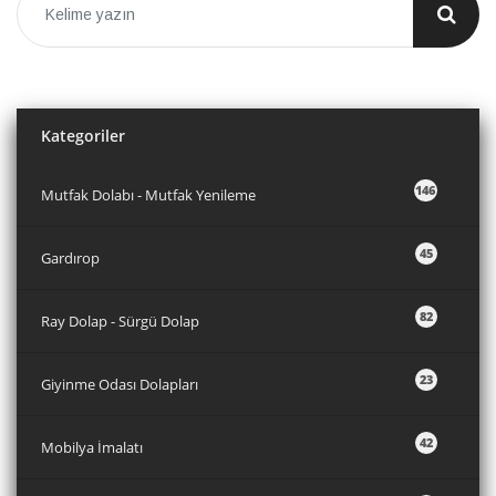
Kategoriler
146
Mutfak Dolabı - Mutfak Yenileme
45
Gardırop
82
Ray Dolap - Sürgü Dolap
23
Giyinme Odası Dolapları
42
Mobilya İmalatı