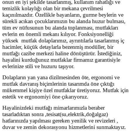
onun en iyi şekilde tasarlanmış, kullanım rahatlığı ve
temizlik kolaylığı olan bir mekana çevrilmesi
kaçınılmazdır. Özellikle bayanların, gurme beylerin ve
sürekli acıkan çocuklarımızın bu alanda huzur bulması,
tüm ev nüfusunun bu alanda toplanması, mutfakları
evlerin en önemli mekanı kılıyor. Fonksiyonelliği
yüksek mutfak dolaplarımız, ayrıntılarla tasarlanmış iç
hacimler, küçük detaylarla bezenmiş modüller, bir
mutfağı cazibe merkezi haline dönüştürür. İstediğiniz,
hayalini kurduğunuz mutfaklar firmamız garantisiyle
evlerinize stili ve huzuru taşıyor.
Dolapların yan yana dizilmesinden öte, ergonomi ve
mutfak davranış biçimlerinin tasarımda öne çıktığı
mükemmel kişiye özel mutfaklar üretiyoruz. Mutfak için
estetik ve ergonomiyi öne çıkarıyoruz.
Hayalinizdeki mutfağı mimarlarımızla beraber
tasarladıktan sonra ,tesisat(su,elektrik,doğalgaz)
hatlarınızda yapılması gereken yenilik ve revizeleri ,
duvar ve zemin dekorasyonu hizmetlerini sunmaktayız.