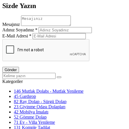
Sizde Yazın
Mesajınız
Adınız Soyadınız *
E-Mail Adresi *
Gönder
Kategoriler
146
Mutfak Dolabı - Mutfak Yenileme
45
Gardırop
82
Ray Dolap - Sürgü Dolap
23
Giyinme Odası Dolapları
42
Mobilya İmalatı
52
Gömme Dolap
71
Ev - Villa Yenileme
131
Komple Tadilat