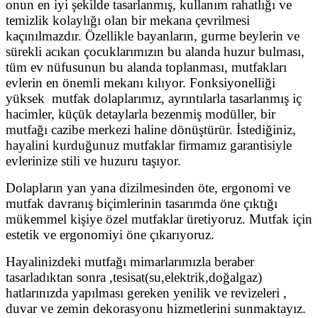
onun en iyi şekilde tasarlanmış, kullanım rahatlığı ve
temizlik kolaylığı olan bir mekana çevrilmesi
kaçınılmazdır. Özellikle bayanların, gurme beylerin ve
sürekli acıkan çocuklarımızın bu alanda huzur bulması,
tüm ev nüfusunun bu alanda toplanması, mutfakları
evlerin en önemli mekanı kılıyor. Fonksiyonelliği
yüksek mutfak dolaplarımız, ayrıntılarla tasarlanmış iç
hacimler, küçük detaylarla bezenmiş modüller, bir
mutfağı cazibe merkezi haline dönüştürür. İstediğiniz,
hayalini kurduğunuz mutfaklar firmamız garantisiyle
evlerinize stili ve huzuru taşıyor.
Dolapların yan yana dizilmesinden öte, ergonomi ve
mutfak davranış biçimlerinin tasarımda öne çıktığı
mükemmel kişiye özel mutfaklar üretiyoruz. Mutfak için
estetik ve ergonomiyi öne çıkarıyoruz.
Hayalinizdeki mutfağı mimarlarımızla beraber
tasarladıktan sonra ,tesisat(su,elektrik,doğalgaz)
hatlarınızda yapılması gereken yenilik ve revizeleri ,
duvar ve zemin dekorasyonu hizmetlerini sunmaktayız.