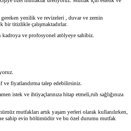
şiye özel mutfaklar üretiyoruz. Mutfak için estetik ve
 gereken yenilik ve revizeleri , duvar ve zemin
r titizlikle çalışmaktadırlar.
n kadroya ve profosyonel atölyeye sahibiz.
yoruz.
if ve fiyatlandırma talep edebilirsiniz.
men istek ve ihtiyaçlarınıza hitap etmeli,ruh sağlığınıza
ümüz mutfakları artık yaşam yerleri olarak kullanılırken,
rüne sahip evin bölümüdür ve bu özel durumu mutfak