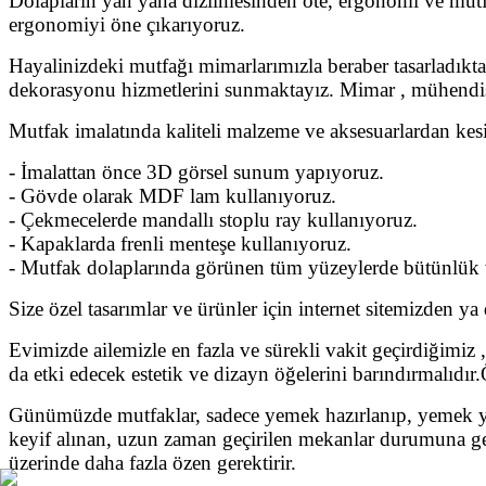
Dolapların yan yana dizilmesinden öte, ergonomi ve mutfa
ergonomiyi öne çıkarıyoruz.
Hayalinizdeki mutfağı mimarlarımızla beraber tasarladıktan
dekorasyonu hizmetlerini sunmaktayız. Mimar , mühendis v
Mutfak imalatında kaliteli malzeme ve aksesuarlardan kes
- İmalattan önce 3D görsel sunum yapıyoruz.
- Gövde olarak MDF lam kullanıyoruz.
- Çekmecelerde mandallı stoplu ray kullanıyoruz.
- Kapaklarda frenli menteşe kullanıyoruz.
- Mutfak dolaplarında görünen tüm yüzeylerde bütünlük ve
Size özel tasarımlar ve ürünler için internet sitemizden ya d
Evimizde ailemizle en fazla ve sürekli vakit geçirdiğimiz 
da etki edecek estetik ve dizayn öğelerini barındırmalıdır.
Günümüzde mutfaklar, sadece yemek hazırlanıp, yemek yeni
keyif alınan, uzun zaman geçirilen mekanlar durumuna g
üzerinde daha fazla özen gerektirir.