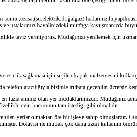
k davranış biçimlerinin tasarımda öne çıktığı mükemmel ki
 sonra ,tesisat(su,elektrik,doğalgaz) hatlarınızda yapılması
e ustalarımız hayalinizdeki mutfağa kavuşmanızda büyük bi
inlikle taviz vermiyoruz. Mutfağınızı yenilemek için uzma
 estetik sağlaması için seçilen kapak malzemesini kullanı
a telefon aracılığıyla bizimle irtibata geçebilir, ücretsiz keş
, en fazla anımız olan yer mutfaklarımızdır. Mutfağınız tama
Özellikle evin hanımının tam istediği gibi olmalıdır.
len yerler olmaktan öte bir işleve sahip olmuşlardır. Gün
elmiştir. Dolayısı ile mutfak çok daha uzun kullanım öm