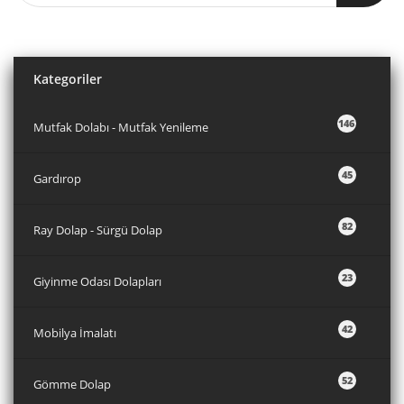
Kategoriler
146
Mutfak Dolabı - Mutfak Yenileme
45
Gardırop
82
Ray Dolap - Sürgü Dolap
23
Giyinme Odası Dolapları
42
Mobilya İmalatı
52
Gömme Dolap