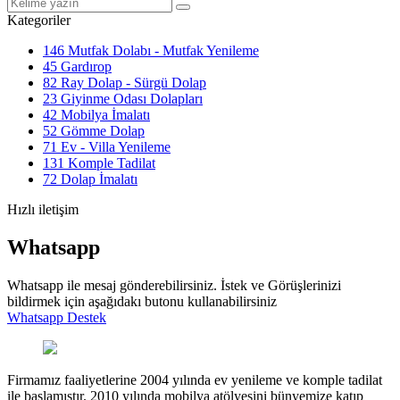
Kategoriler
146
Mutfak Dolabı - Mutfak Yenileme
45
Gardırop
82
Ray Dolap - Sürgü Dolap
23
Giyinme Odası Dolapları
42
Mobilya İmalatı
52
Gömme Dolap
71
Ev - Villa Yenileme
131
Komple Tadilat
72
Dolap İmalatı
Hızlı iletişim
Whatsapp
Whatsapp ile mesaj gönderebilirsiniz. İstek ve Görüşlerinizi
bildirmek için aşağıdakı butonu kullanabilirsiniz
Whatsapp Destek
Firmamız faaliyetlerine 2004 yılında ev yenileme ve komple tadilat
ile başlamıştır. 2010 yılında mobilya atölyesini bünyemize katıp