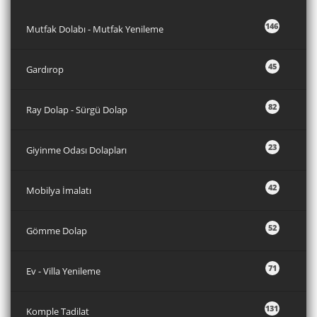
146
Mutfak Dolabı - Mutfak Yenileme
45
Gardırop
82
Ray Dolap - Sürgü Dolap
23
Giyinme Odası Dolapları
42
Mobilya İmalatı
52
Gömme Dolap
71
Ev - Villa Yenileme
131
Komple Tadilat