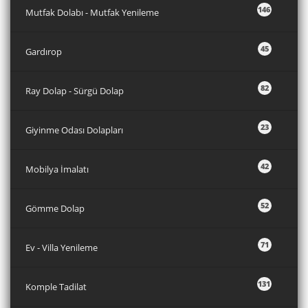
146
Mutfak Dolabı - Mutfak Yenileme
45
Gardırop
82
Ray Dolap - Sürgü Dolap
23
Giyinme Odası Dolapları
42
Mobilya İmalatı
52
Gömme Dolap
71
Ev - Villa Yenileme
131
Komple Tadilat